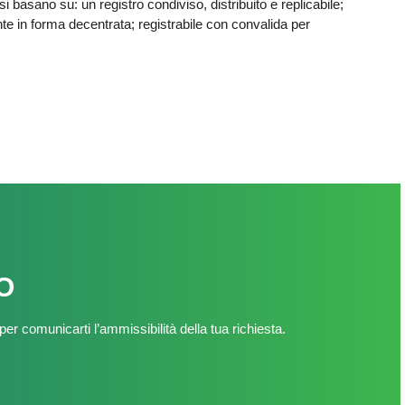
 si basano su: un registro condiviso, distribuito e replicabile;
e in forma decentrata; registrabile con convalida per
O
per comunicarti l’ammissibilità della tua richiesta.