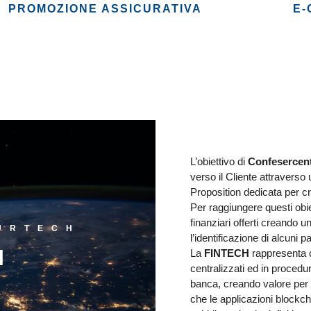
PROMOZIONE ASSICURATIVA
E-
L’obiettivo di
Confesercent
verso il Cliente attravers
Proposition dedicata per cre
Per raggiungere questi obie
finanziari offerti creando u
SURTECH
l’identificazione di alcuni 
I
La
FINTECH
rappresenta 
centralizzati ed in procedur
banca, creando valore per t
che le applicazioni blockc