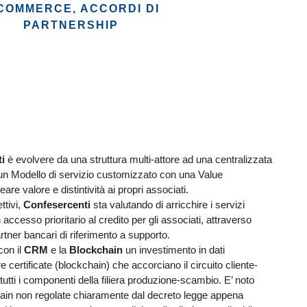
COMMERCE, ACCORDI DI
PARTNERSHIP
i
è evolvere da una struttura multi-attore ad una centralizzata
o un Modello di servizio customizzato con una Value
are valore e distintività ai propri associati.
ttivi,
Confesercenti
sta valutando di arricchire i servizi
n accesso prioritario al credito per gli associati, attraverso
partner bancari di riferimento a supporto.
con il
CRM
e la
Blockchain
un investimento in dati
e certificate (blockchain) che accorciano il circuito cliente-
utti i componenti della filiera produzione-scambio. E’ noto
hain non regolate chiaramente dal decreto legge appena