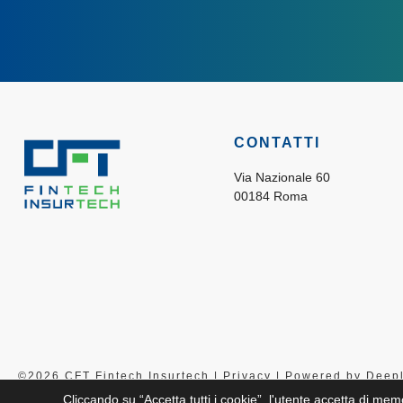
CONTATTI
Via Nazionale 60
00184 Roma
©2026 CFT Fintech Insurtech |
Privacy
| Powered by
Deep
Cliccando su “Accetta tutti i cookie”, l'utente accetta di mem